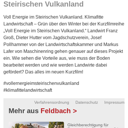
Steirischen Vulkanland
Energie
Schnöll
Voll Energie im Steirischen Vulkanland. Klimafitte
gfrogt
Landwirtschaft – Grün über den Winter bei der Kurzfilmreihe
„Voll Energie im Steirischen Vulkanland.“ Landwirt Franz
Zonen
Groß, Dieter Hutter vom Jagdschutzverein, Josef
Podcast
Pollhammer von der Landwirtschaftskammer und Markus
Lafer von Maschinenring gehen genauer auf dieses Projekt
ein. Wie sehen die Vorteile aus, wie muss der Boden
bearbeitet werden und wie werden Landwirte dabei
gefördert? Das alles im neuen Kurzfilm!
#vollernergieimsteirischenvulkanland
#klimafittelandwirtschaft
Verfahrensordnung
Datenschutz
Impressum
Mehr aus
Feldbach >
Gleichberechtigung für