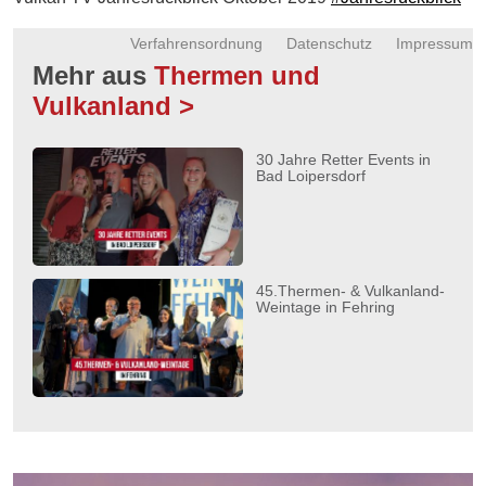
Energie
Verfahrensordnung
Datenschutz
Impressum
Schnöll
Mehr aus
Thermen und
gfrogt
Vulkanland >
Zonen
Podcast
30 Jahre Retter Events in
Bad Loipersdorf
45.Thermen- & Vulkanland-
Weintage in Fehring