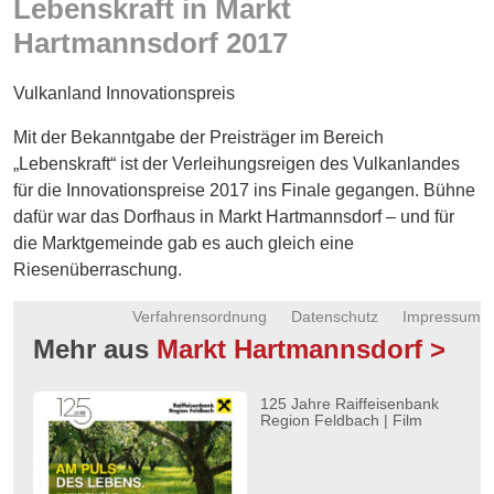
Lebenskraft in Markt
Energie
Hartmannsdorf 2017
Schnöll
gfrogt
Vulkanland Innovationspreis
Zonen
Mit der Bekanntgabe der Preisträger im Bereich
Podcast
„Lebenskraft“ ist der Verleihungsreigen des Vulkanlandes
für die Innovationspreise 2017 ins Finale gegangen. Bühne
dafür war das Dorfhaus in Markt Hartmannsdorf – und für
die Marktgemeinde gab es auch gleich eine
Riesenüberraschung.
Verfahrensordnung
Datenschutz
Impressum
Mehr aus
Markt Hartmannsdorf >
125 Jahre Raiffeisenbank
Region Feldbach | Film