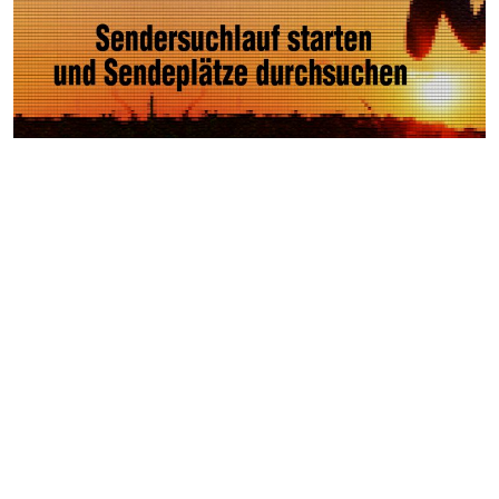
Weitere Videos
Events >
Autocross Nightrace in
Oberrakitsch
45.Thermen- & Vulkanland-
Weintage in Fehring