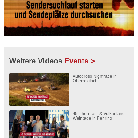
Weitere Videos
Events >
Autocross Nightrace in
Oberrakitsch
45.Thermen- & Vulkanland-
Weintage in Fehring