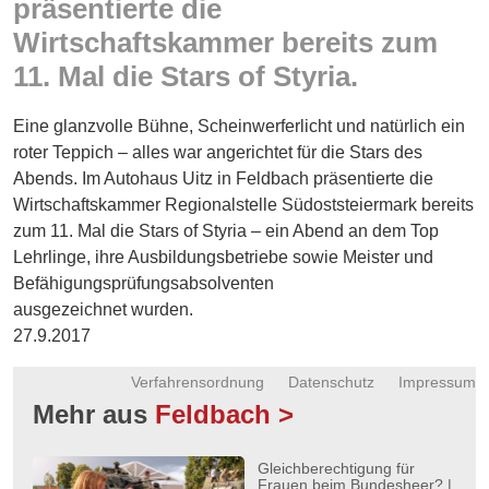
präsentierte die
Energie
Wirtschaftskammer bereits zum
Schnöll
11. Mal die Stars of Styria.
gfrogt
Eine glanzvolle Bühne, Scheinwerferlicht und natürlich ein
Zonen
roter Teppich – alles war angerichtet für die Stars des
Podcast
Abends. Im Autohaus Uitz in Feldbach präsentierte die
Wirtschaftskammer Regionalstelle Südoststeiermark bereits
zum 11. Mal die Stars of Styria – ein Abend an dem Top
Lehrlinge, ihre Ausbildungsbetriebe sowie Meister und
Befähigungsprüfungsabsolventen
ausgezeichnet wurden.
27.9.2017
Verfahrensordnung
Datenschutz
Impressum
Mehr aus
Feldbach >
Gleichberechtigung für
Frauen beim Bundesheer? |