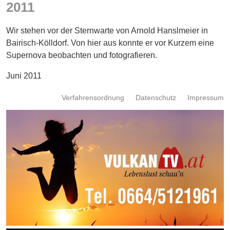
2011
Energie
Schnöll
Wir stehen vor der Sternwarte von Arnold Hanslmeier in
gfrogt
Bairisch-Kölldorf. Von hier aus konnte er vor Kurzem eine
Supernova beobachten und fotografieren.
Zonen
Podcast
Juni 2011
Verfahrensordnung
Datenschutz
Impressum