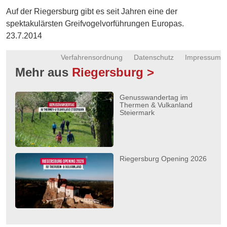
Energie
Auf der Riegersburg gibt es seit Jahren eine der
spektakulärsten Greifvogelvorführungen Europas.
Schnöll
23.7.2014
gfrogt
Verfahrensordnung
Datenschutz
Impressum
Zonen
Mehr aus
Riegersburg >
Podcast
Genusswandertag im
Thermen & Vulkanland
Steiermark
Riegersburg Opening 2026