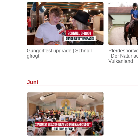
Gungerlfest upgrade | Schnöll
Pferdesportv
gfrogt
| Der Natur a
Vulkanland
Juni