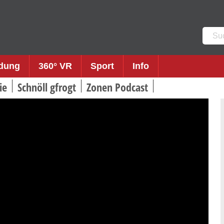
Such
nach:
ldung
360° VR
Sport
Info
ie
Schnöll gfrogt
Zonen Podcast