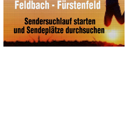
Weitere Videos
Events >
Autocross Nightrace in
Oberrakitsch
45.Thermen- & Vulkanland-
Weintage in Fehring