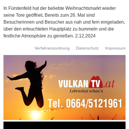
Energie
In Fürstenfeld hat der beliebte Weihnachtsmarkt wieder
seine Tore geöffnet
.
Bereits zum 26. Mal sind
Schnöll
Besucherinnen und Besucher aus nah und fern eingeladen,
gfrogt
über den erleuchteten Hauptplatz zu bummeln und die
Zonen
festliche Atmosphäre zu genießen. 2.12.2024
Podcast
Verfahrensordnung
Datenschutz
Impressum