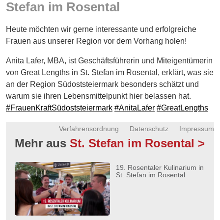
Stefan im Rosental
Energie
Schnöll
Heute möchten wir gerne interessante und erfolgreiche
gfrogt
Frauen aus unserer Region vor dem Vorhang holen!
Zonen
Anita Lafer, MBA, ist Geschäftsführerin und Miteigentümerin
Podcast
von Great Lengths in St. Stefan im Rosental, erklärt, was sie
an der Region Südoststeiermark besonders schätzt und
warum sie ihren Lebensmittelpunkt hier belassen hat.
#FrauenKraftSüdoststeiermark
#AnitaLafer
#GreatLengths
Verfahrensordnung
Datenschutz
Impressum
Mehr aus
St. Stefan im Rosental >
19. Rosentaler Kulinarium in
St. Stefan im Rosental