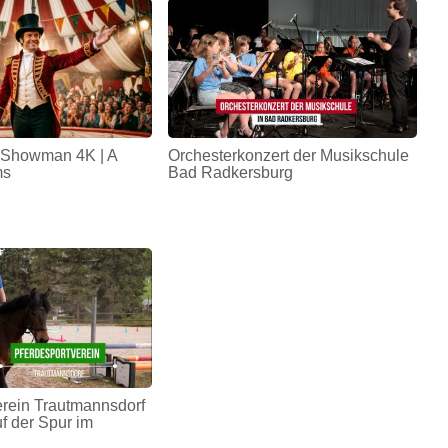
 Showman 4K | A
Orchesterkonzert der Musikschule
ms
Bad Radkersburg
erein Trautmannsdorf
uf der Spur im