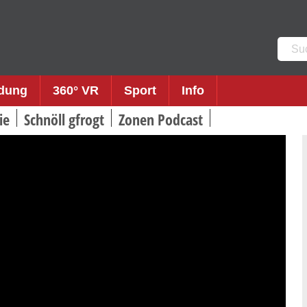
Such
nach:
ldung
360° VR
Sport
Info
ie
Schnöll gfrogt
Zonen Podcast