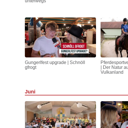
unterwegs
Gungerlfest upgrade | Schnöll
Pferdesportv
gfrogt
| Der Natur a
Vulkanland
Juni