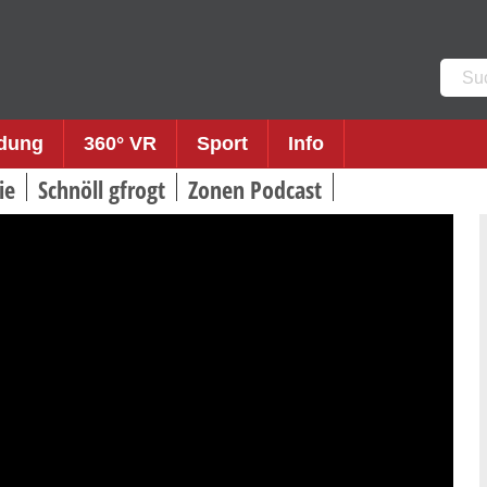
Such
nach:
ldung
360° VR
Sport
Info
ie
Schnöll gfrogt
Zonen Podcast