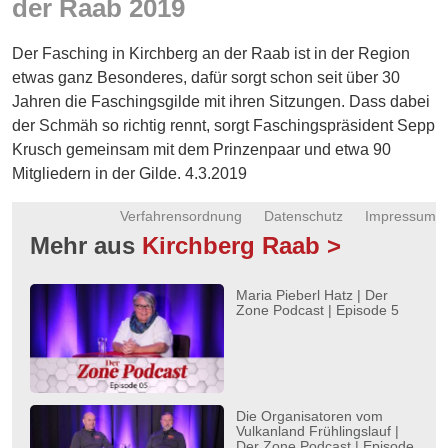
der Raab 2019
Energie
Der Fasching in Kirchberg an der Raab ist in der Region
Schnöll
gfrogt
etwas ganz Besonderes, dafür sorgt schon seit über 30
Jahren die Faschingsgilde mit ihren Sitzungen. Dass dabei
Zonen
der Schmäh so richtig rennt, sorgt Faschingspräsident Sepp
Podcast
Krusch gemeinsam mit dem Prinzenpaar und etwa 90
Mitgliedern in der Gilde. 4.3.2019
Verfahrensordnung
Datenschutz
Impressum
Mehr aus
Kirchberg Raab >
Maria Pieberl Hatz | Der
Zone Podcast | Episode 5
Die Organisatoren vom
Vulkanland Frühlingslauf |
Der Zone Podcast | Episode