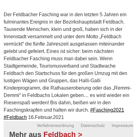
Energie
Der Feldbacher Fasching war in den letzten 5 Jahren ein
Schnöll
fulminantes Ereignis in der Bezirkshauptstadt Feldbach.
gfrogt
Tausende Menschen, klein und groß, haben sich in der
Innenstadt versammelt und unter dem Motto „Feldbach
Zonen
Podcast
verrrückt“ die fünfte Jahreszeit ausgelassen miteinander
gelebt und gefeiert. Eines ist sicher: beim nächsten
Feldbacher Fasching muss man dabei sein. Wenn
Stadtgemeinde, Tourismusverband und Stadtwache
Feldbach den Startschuss für den großen Umzug mit den
lustigen Wägen und Gruppen, das Halli-Galli
Kinderprogramm, die Rathauseroberung oder das „Remmi-
Demmi“ in Feldbachs Lokalen geben… es wird wieder ein
Riesenspaß werden! Bis dahin, beißen wir in den
Faschingskrapfen und halten wir durch.
#Fasching2021
#Feldbach
16.Februar.2021
Verfahrensordnung
Datenschutz
Impressum
Mehr aus
Feldbach >