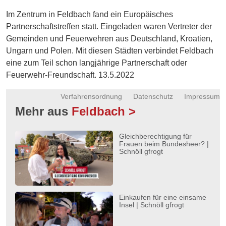
Energie
Im Zentrum in Feldbach fand ein Europäisches
Partnerschaftstreffen statt. Eingeladen waren Vertreter der
Schnöll
Gemeinden und Feuerwehren aus Deutschland, Kroatien,
gfrogt
Ungarn und Polen. Mit diesen Städten verbindet Feldbach
Zonen
eine zum Teil schon langjährige Partnerschaft oder
Podcast
Feuerwehr-Freundschaft. 13.5.2022
Verfahrensordnung
Datenschutz
Impressum
Mehr aus
Feldbach >
Gleichberechtigung für
Frauen beim Bundesheer? |
Schnöll gfrogt
Einkaufen für eine einsame
Insel | Schnöll gfrogt