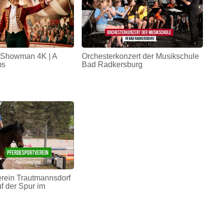
 Showman 4K | A
Orchesterkonzert der Musikschule
ms
Bad Radkersburg
erein Trautmannsdorf
uf der Spur im