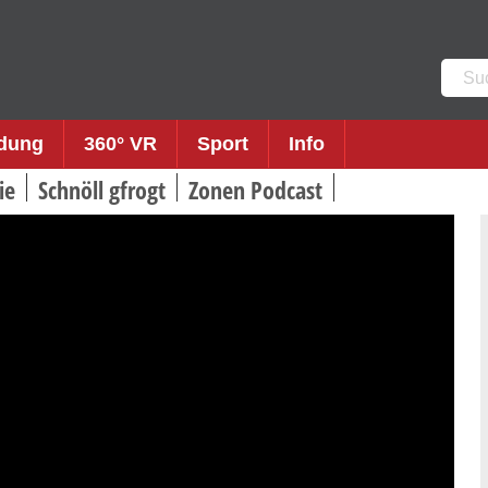
Such
nach:
ldung
360° VR
Sport
Info
ie
Schnöll gfrogt
Zonen Podcast