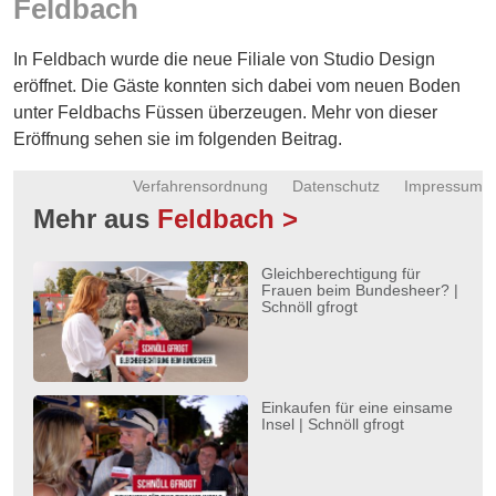
Feldbach
Energie
In Feldbach wurde die neue Filiale von Studio Design
Schnöll
gfrogt
eröffnet. Die Gäste konnten sich dabei vom neuen Boden
unter Feldbachs Füssen überzeugen. Mehr von dieser
Zonen
Eröffnung sehen sie im folgenden Beitrag.
Podcast
Verfahrensordnung
Datenschutz
Impressum
Mehr aus
Feldbach >
Gleichberechtigung für
Frauen beim Bundesheer? |
Schnöll gfrogt
Einkaufen für eine einsame
Insel | Schnöll gfrogt