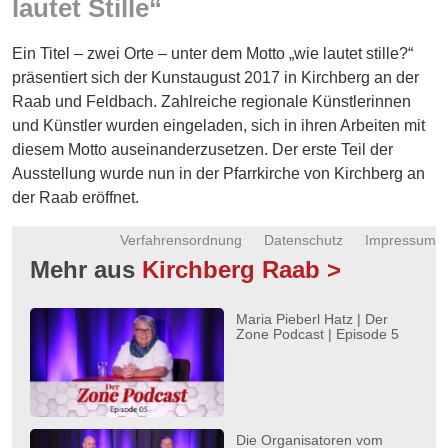
lautet Stille“
Energie
Ein Titel – zwei Orte – unter dem Motto „wie lautet stille?“
Schnöll
gfrogt
präsentiert sich der Kunstaugust 2017 in Kirchberg an der
Raab und Feldbach. Zahlreiche regionale Künstlerinnen
Zonen
und Künstler wurden eingeladen, sich in ihren Arbeiten mit
Podcast
diesem Motto auseinanderzusetzen. Der erste Teil der
Ausstellung wurde nun in der Pfarrkirche von Kirchberg an
der Raab eröffnet.
Verfahrensordnung
Datenschutz
Impressum
Mehr aus
Kirchberg Raab >
Maria Pieberl Hatz | Der
Zone Podcast | Episode 5
Die Organisatoren vom