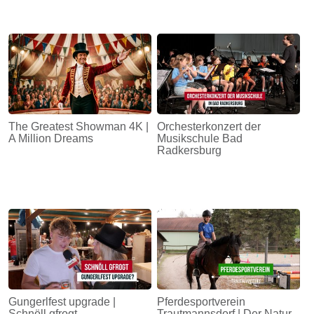
The Greatest Showman 4K |
Orchesterkonzert der
A Million Dreams
Musikschule Bad
Radkersburg
Gungerlfest upgrade |
Pferdesportverein
Schnöll gfrogt
Trautmannsdorf | Der Natur