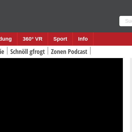
Such
nach:
ldung
360° VR
Sport
Info
ie
Schnöll gfrogt
Zonen Podcast