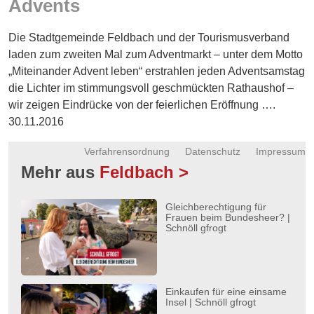
Advents
Energie
Die Stadtgemeinde Feldbach und der Tourismusverband
Schnöll
gfrogt
laden zum zweiten Mal zum Adventmarkt – unter dem Motto
„Miteinander Advent leben“ erstrahlen jeden Adventsamstag
Zonen
die Lichter im stimmungsvoll geschmückten Rathaushof –
Podcast
wir zeigen Eindrücke von der feierlichen Eröffnung ….
30.11.2016
Verfahrensordnung
Datenschutz
Impressum
Mehr aus
Feldbach >
Gleichberechtigung für
Frauen beim Bundesheer? |
Schnöll gfrogt
Einkaufen für eine einsame
Insel | Schnöll gfrogt