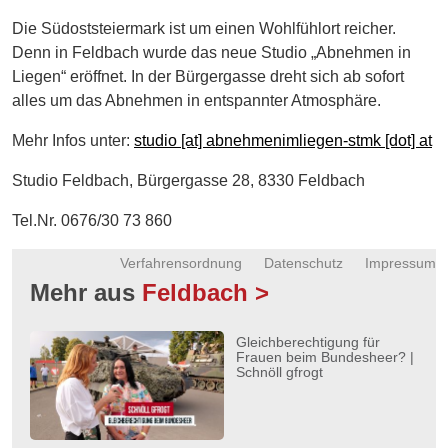
Energie
Die Südoststeiermark ist um einen Wohlfühlort reicher.
Denn in Feldbach wurde das neue Studio „Abnehmen in
Schnöll
Liegen“ eröffnet. In der Bürgergasse dreht sich ab sofort
gfrogt
alles um das Abnehmen in entspannter Atmosphäre.
Zonen
Mehr Infos unter:
studio [at] abnehmenimliegen-stmk [dot] at
Podcast
Studio Feldbach, Bürgergasse 28, 8330 Feldbach
Tel.Nr. 0676/30 73 860
Verfahrensordnung
Datenschutz
Impressum
Mehr aus
Feldbach >
Gleichberechtigung für
Frauen beim Bundesheer? |
Schnöll gfrogt