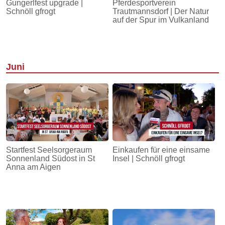
Gungerlfest upgrade |
Pferdesportverein
Schnöll gfrogt
Trautmannsdorf | Der Natur
auf der Spur im Vulkanland
Juni
Startfest Seelsorgeraum
Einkaufen für eine einsame
Sonnenland Südost in St
Insel | Schnöll gfrogt
Anna am Aigen