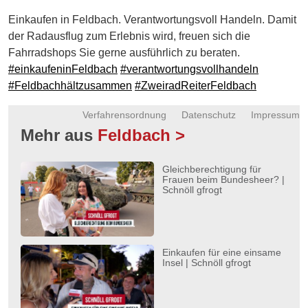
Energie
Einkaufen in Feldbach. Verantwortungsvoll Handeln. Damit
der Radausflug zum Erlebnis wird, freuen sich die
Schnöll
Fahrradshops Sie gerne ausführlich zu beraten.
gfrogt
#einkaufeninFeldbach
#verantwortungsvollhandeln
Zonen
#Feldbachhältzusammen
#ZweiradReiterFeldbach
Podcast
Verfahrensordnung
Datenschutz
Impressum
Mehr aus
Feldbach >
Gleichberechtigung für
Frauen beim Bundesheer? |
Schnöll gfrogt
Einkaufen für eine einsame
Insel | Schnöll gfrogt