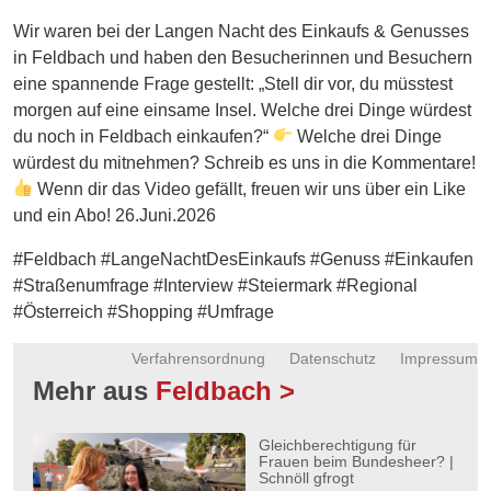
Energie
Wir waren bei der Langen Nacht des Einkaufs & Genusses
in Feldbach und haben den Besucherinnen und Besuchern
Schnöll
eine spannende Frage gestellt: „Stell dir vor, du müsstest
gfrogt
morgen auf eine einsame Insel. Welche drei Dinge würdest
Zonen
du noch in Feldbach einkaufen?“
Welche drei Dinge
Podcast
würdest du mitnehmen? Schreib es uns in die Kommentare!
Wenn dir das Video gefällt, freuen wir uns über ein Like
und ein Abo! 26.Juni.2026
#Feldbach #LangeNachtDesEinkaufs #Genuss #Einkaufen
#Straßenumfrage #Interview #Steiermark #Regional
#Österreich #Shopping #Umfrage
Verfahrensordnung
Datenschutz
Impressum
Mehr aus
Feldbach >
Gleichberechtigung für
Frauen beim Bundesheer? |
Schnöll gfrogt