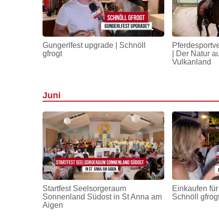
Gungerlfest upgrade | Schnöll
Pferdesportv
gfrogt
| Der Natur a
Vulkanland
Juni
Startfest Seelsorgeraum
Einkaufen für
Sonnenland Südost in St Anna am
Schnöll gfrog
Aigen