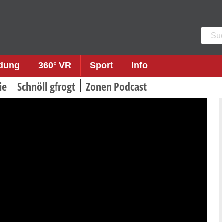
Such
nach:
ldung
360° VR
Sport
Info
ie
Schnöll gfrogt
Zonen Podcast