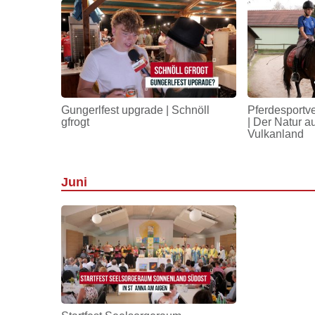
Gungerlfest upgrade | Schnöll
Pferdesportv
gfrogt
| Der Natur a
Vulkanland
Juni