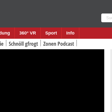
Such
nach:
ldung
360° VR
Sport
Info
ie
Schnöll gfrogt
Zonen Podcast