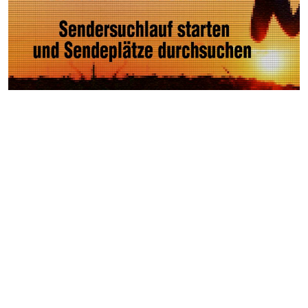
Weitere Videos
Events >
Autocross Nightrace in
Oberrakitsch
45.Thermen- & Vulkanland-
Weintage in Fehring