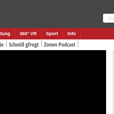
Such
nach:
ldung
360° VR
Sport
Info
ie
Schnöll gfrogt
Zonen Podcast