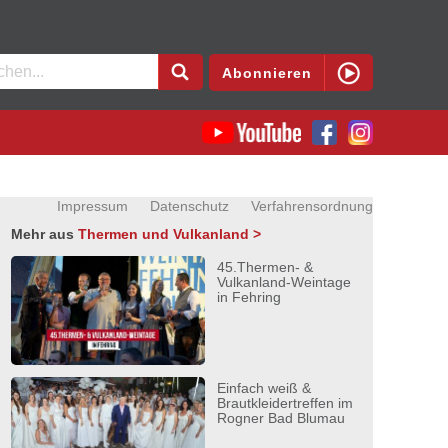
en
Abonnieren
Impressum
Datenschutz
Verfahrensordnung
Mehr aus
Thermen und Vulkanland >
45.Thermen- &
Vulkanland-Weintage
in Fehring
Einfach weiß &
Brautkleidertreffen im
Rogner Bad Blumau