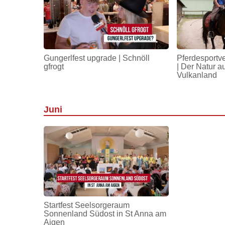
Gungerlfest upgrade | Schnöll
Pferdesportv
gfrogt
| Der Natur a
Vulkanland
Juni
Startfest Seelsorgeraum
Sonnenland Südost in St Anna am
Aigen