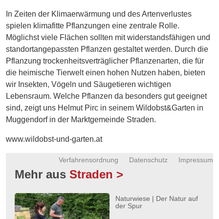
Energie
In Zeiten der Klimaerwärmung und des Artenverlustes
spielen klimafitte Pflanzungen eine zentrale Rolle.
Schnöll
Möglichst viele Flächen sollten mit widerstandsfähigen und
gfrogt
standortangepassten Pflanzen gestaltet werden. Durch die
Zonen
Pflanzung trockenheitsverträglicher Pflanzenarten, die für
Podcast
die heimische Tierwelt einen hohen Nutzen haben, bieten
wir Insekten, Vögeln und Säugetieren wichtigen
Lebensraum. Welche Pflanzen da besonders gut geeignet
sind, zeigt uns Helmut Pirc in seinem Wildobst&Garten in
Muggendorf in der Marktgemeinde Straden.
www.wildobst-und-garten.at
Verfahrensordnung
Datenschutz
Impressum
Mehr aus
Straden >
Naturwiese | Der Natur auf
der Spur