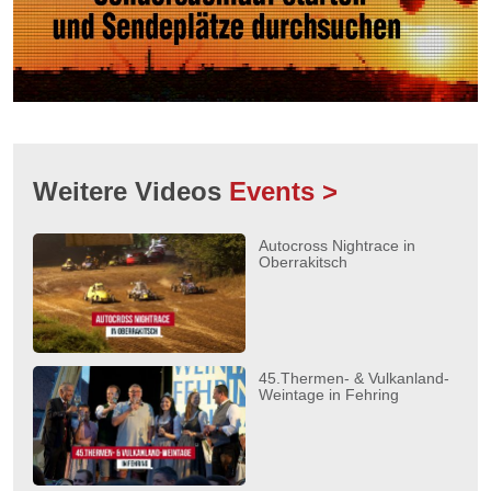
Weitere Videos
Events >
Autocross Nightrace in
Oberrakitsch
45.Thermen- & Vulkanland-
Weintage in Fehring