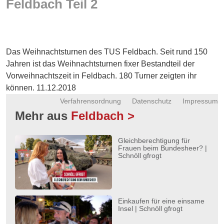
Feldbach Teil 2
Energie
Schnöll
gfrogt
Das Weihnachtsturnen des TUS Feldbach. Seit rund 150
Zonen
Jahren ist das Weihnachtsturnen fixer Bestandteil der
Podcast
Vorweihnachtszeit in Feldbach. 180 Turner zeigten ihr
können. 11.12.2018
Verfahrensordnung
Datenschutz
Impressum
Mehr aus
Feldbach >
Gleichberechtigung für
Frauen beim Bundesheer? |
Schnöll gfrogt
Einkaufen für eine einsame
Insel | Schnöll gfrogt