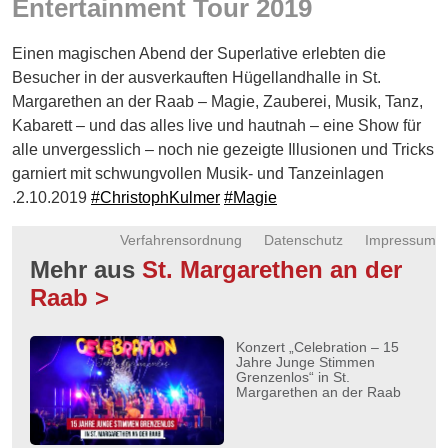
Entertainment Tour 2019
Energie
Einen magischen Abend der Superlative erlebten die
Schnöll
gfrogt
Besucher in der ausverkauften Hügellandhalle in St.
Margarethen an der Raab – Magie, Zauberei, Musik, Tanz,
Zonen
Kabarett – und das alles live und hautnah – eine Show für
Podcast
alle unvergesslich – noch nie gezeigte Illusionen und Tricks
garniert mit schwungvollen Musik- und Tanzeinlagen
.2.10.2019
#ChristophKulmer
#Magie
Verfahrensordnung
Datenschutz
Impressum
Mehr aus
St. Margarethen an der
Raab >
Konzert „Celebration – 15
Jahre Junge Stimmen
Grenzenlos“ in St.
Margarethen an der Raab