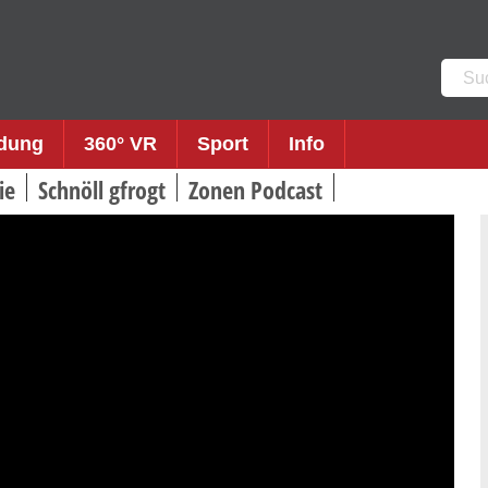
Such
nach:
ldung
360° VR
Sport
Info
ie
Schnöll gfrogt
Zonen Podcast