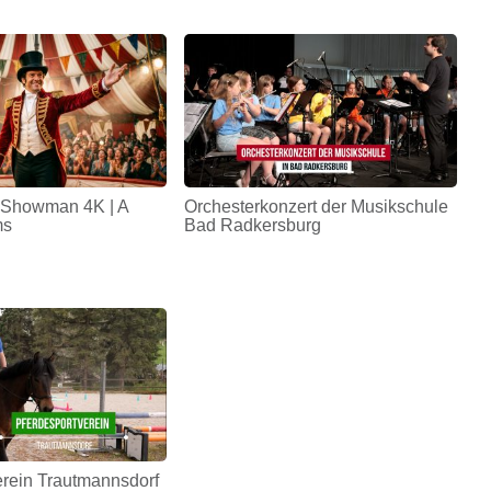
 Showman 4K | A
Orchesterkonzert der Musikschule
ms
Bad Radkersburg
erein Trautmannsdorf