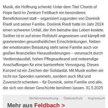
Energie
Musik, die Hoffnung schenkt: Unter dem Titel Chords of
Hope fand im Zentrum Feldbach ein besonderes
Schnöll
Benefizkonzert statt – organisiert zugunsten von Dominik
gfrogt
Riedl und seiner Familie. Dominik Riedl hatte im Jahr 2024
Zonen
einen schweren Unfall, der ihm beinahe das Leben kostete.
Podcast
Seither ist er auf einen Rollstuhl angewiesen und kämpft mit
gravierenden gesundheitlichen Einschränkungen. Neben
der emotionalen Belastung steht seine Familie auch vor
großen finanziellen Herausforderungen – verursacht durch
Verdienstausfall, hohen Pflegeaufwand und notwendige
Anschaffungen für eine barrierefreie Versorgung. Dieses
Konzert ist ein Zeichen der Solidarität. Mit Musik wollen wir
nicht nur Spenden sammeln, sondern auch Mut und
Zuversicht schenken – für Dominik, seine Familie und alle,
die sich von dieser Geschichte berühren lassen. 31.5.2025
Verfahrensordnung
Datenschutz
Impressum
Mehr aus
Feldbach >