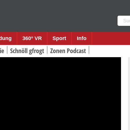
Such
nach:
ldung
360° VR
Sport
Info
ie
Schnöll gfrogt
Zonen Podcast