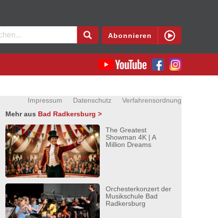
en
Abonnieren
Impressum
Datenschutz
Verfahrensordnung
Mehr aus
Bad Radkersburg >
The Greatest
Showman 4K | A
Million Dreams
Orchesterkonzert der
Musikschule Bad
Radkersburg