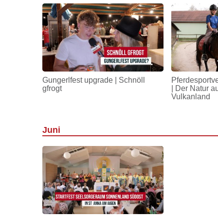
Gungerlfest upgrade | Schnöll
Pferdesportv
gfrogt
| Der Natur a
Vulkanland
Juni