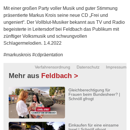
Energie
Mit einer großen Party voller Musik und guter Stimmung
präsentierte Markus Krois seine neue CD „Frei und
Schnöll
ungeniert“. Der Vollblut-Musiker bekannt aus TV und Radio
gfrogt
begeisterte in Leitersdorf bei Feldbach das Publikum mit
Zonen
zünftiger Volksmusik und schwungvollen
Podcast
Schlagermelodien. 1.4.2022
#markuskrois #cdpräentation
Verfahrensordnung
Datenschutz
Impressum
Mehr aus
Feldbach >
Gleichberechtigung für
Frauen beim Bundesheer? |
Schnöll gfrogt
Einkaufen für eine einsame
Insel | Schnöll gfrogt