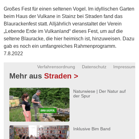
Energie
Großes Fest für einen seltenen Vogel. Im idyllischen Garten
beim Haus der Vulkane in Stainz bei Straden fand das
Schnöll
Blaurackenfest statt. Alljährlich veranstaltet der Verein
gfrogt
„Lebende Erde im Vulkanland“ dieses Fest, um auf die
Zonen
seltene Blauracke, die hier heimisch ist, hinzuweisen. Dazu
Podcast
gab es noch ein umfangreiches Rahmenprogramm.
7.8.2022
Verfahrensordnung
Datenschutz
Impressum
Mehr aus
Straden >
Naturwiese | Der Natur auf
der Spur
Inklusive Bim Band