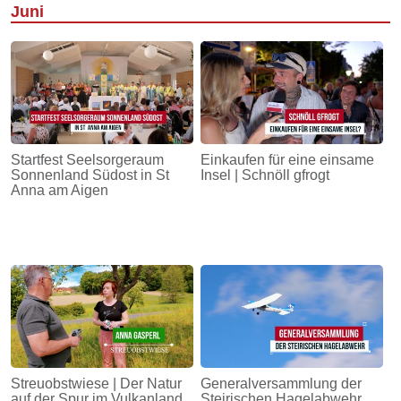
Juni
Startfest Seelsorgeraum
Einkaufen für eine einsame
Sonnenland Südost in St
Insel | Schnöll gfrogt
Anna am Aigen
Streuobstwiese | Der Natur
Generalversammlung der
auf der Spur im Vulkanland
Steirischen Hagelabwehr