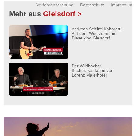
Verfahrensordnung
Datenschutz
Impressum
Mehr aus
Gleisdorf >
Andreas Schlintl Kabarett |
Auf dem Weg zu mir im
Dieselkino Gleisdorf
Der Wildbacher
Buchpräsentation von
Lorenz Maierhofer