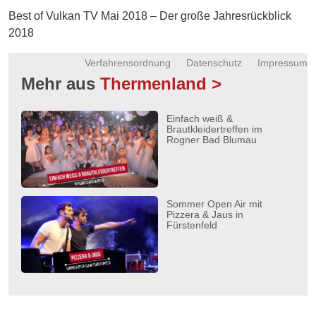
Energie
Best of Vulkan TV Mai 2018 – Der große Jahresrückblick
2018
Schnöll
gfrogt
Verfahrensordnung
Datenschutz
Impressum
Mehr aus
Thermenland >
Zonen
Podcast
Einfach weiß &
Brautkleidertreffen im
Rogner Bad Blumau
Sommer Open Air mit
Pizzera & Jaus in
Fürstenfeld