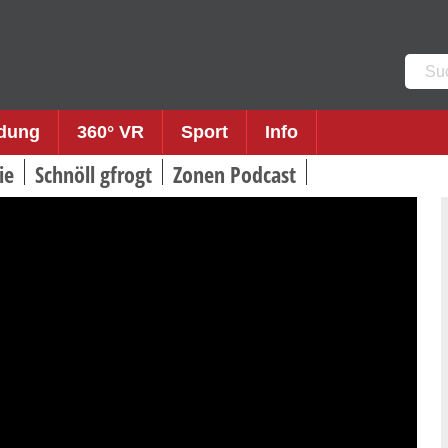
Such
nach:
ldung
360° VR
Sport
Info
ie
Schnöll gfrogt
Zonen Podcast