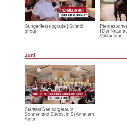
Gungerlfest upgrade | Schnöll
Pferdesportv
gfrogt
| Der Natur a
Vulkanland
Juni
Startfest Seelsorgeraum
Sonnenland Südost in St Anna am
Aigen