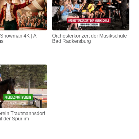
 Showman 4K | A
Orchesterkonzert der Musikschule
ms
Bad Radkersburg
erein Trautmannsdorf
uf der Spur im