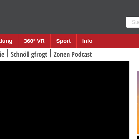
Such
nach:
ldung
360° VR
Sport
Info
ie
Schnöll gfrogt
Zonen Podcast