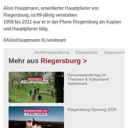
Energie
Alois Hauptmann, emeritierter Hauptpfarrer von
Riegersburg, ist 89-jährig verstorben.
Schnöll
1958 bis 2011 war er in der Pfarre Riegersburg als Kaplan
gfrogt
und Hauptpfarrer tätig.
Zonen
#AloisHauptmann #Livestream
Podcast
Verfahrensordnung
Datenschutz
Impressum
Mehr aus
Riegersburg >
Genusswandertag im
Thermen & Vulkanland
Steiermark
Riegersburg Opening 2026