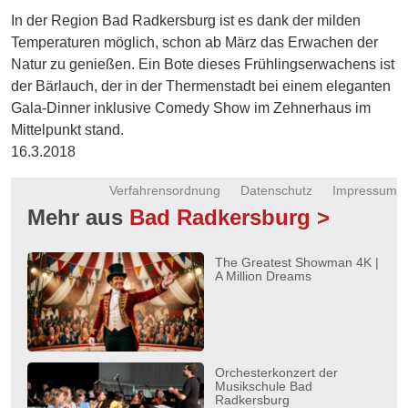
Energie
In der Region Bad Radkersburg ist es dank der milden
Temperaturen möglich, schon ab März das Erwachen der
Schnöll
Natur zu genießen. Ein Bote dieses Frühlingserwachens ist
gfrogt
der Bärlauch, der in der Thermenstadt bei einem eleganten
Gala-Dinner inklusive Comedy Show im Zehnerhaus im
Zonen
Podcast
Mittelpunkt stand.
16.3.2018
Verfahrensordnung
Datenschutz
Impressum
Mehr aus
Bad Radkersburg >
The Greatest Showman 4K |
A Million Dreams
Orchesterkonzert der
Musikschule Bad
Radkersburg