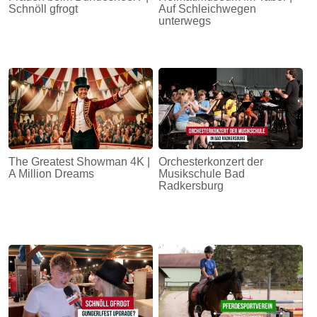
Schnöll gfrogt
Auf Schleichwegen
unterwegs
The Greatest Showman 4K |
Orchesterkonzert der
A Million Dreams
Musikschule Bad
Radkersburg