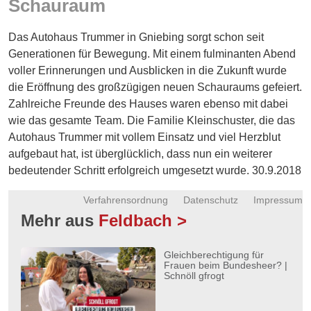
Schauraum
Energie
Das Autohaus Trummer in Gniebing sorgt schon seit
Schnöll
gfrogt
Generationen für Bewegung. Mit einem fulminanten Abend
voller Erinnerungen und Ausblicken in die Zukunft wurde
Zonen
die Eröffnung des großzügigen neuen Schauraums gefeiert.
Podcast
Zahlreiche Freunde des Hauses waren ebenso mit dabei
wie das gesamte Team. Die Familie Kleinschuster, die das
Autohaus Trummer mit vollem Einsatz und viel Herzblut
aufgebaut hat, ist überglücklich, dass nun ein weiterer
bedeutender Schritt erfolgreich umgesetzt wurde. 30.9.2018
Verfahrensordnung
Datenschutz
Impressum
Mehr aus
Feldbach >
Gleichberechtigung für
Frauen beim Bundesheer? |
Schnöll gfrogt