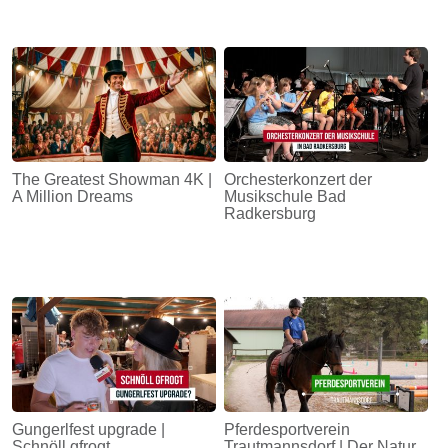
The Greatest Showman 4K |
Orchesterkonzert der
A Million Dreams
Musikschule Bad
Radkersburg
Gungerlfest upgrade |
Pferdesportverein
Schnöll gfrogt
Trautmannsdorf | Der Natur