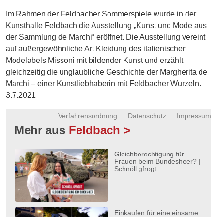
Energie
Im Rahmen der Feldbacher Sommerspiele wurde in der
Kunsthalle Feldbach die Ausstellung „Kunst und Mode aus
Schnöll
der Sammlung de Marchi“ eröffnet. Die Ausstellung vereint
gfrogt
auf außergewöhnliche Art Kleidung des italienischen
Zonen
Modelabels Missoni mit bildender Kunst und erzählt
Podcast
gleichzeitig die unglaubliche Geschichte der Margherita de
Marchi – einer Kunstliebhaberin mit Feldbacher Wurzeln.
3.7.2021
Verfahrensordnung
Datenschutz
Impressum
Mehr aus
Feldbach >
Gleichberechtigung für
Frauen beim Bundesheer? |
Schnöll gfrogt
Einkaufen für eine einsame