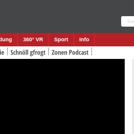
Such
nach:
ldung
360° VR
Sport
Info
ie
Schnöll gfrogt
Zonen Podcast