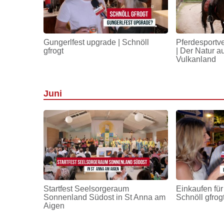
Gungerlfest upgrade | Schnöll
Pferdesportv
gfrogt
| Der Natur a
Vulkanland
Juni
Startfest Seelsorgeraum
Einkaufen für
Sonnenland Südost in St Anna am
Schnöll gfrog
Aigen