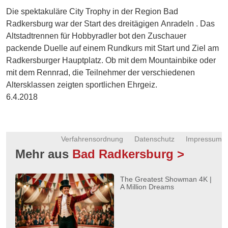
Energie
Die spektakuläre City Trophy in der Region Bad
Radkersburg war der Start des dreitägigen Anradeln . Das
Schnöll
Altstadtrennen für Hobbyradler bot den Zuschauer
gfrogt
packende Duelle auf einem Rundkurs mit Start und Ziel am
Radkersburger Hauptplatz. Ob mit dem Mountainbike oder
Zonen
Podcast
mit dem Rennrad, die Teilnehmer der verschiedenen
Altersklassen zeigten sportlichen Ehrgeiz.
6.4.2018
Verfahrensordnung
Datenschutz
Impressum
Mehr aus
Bad Radkersburg >
The Greatest Showman 4K |
A Million Dreams