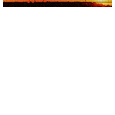
Weitere Videos
Events >
Autocross Nightrace in
Oberrakitsch
45.Thermen- & Vulkanland-
Weintage in Fehring