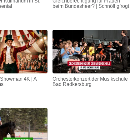
r Kulinarium in St.
Gleichberechtigung für Frauen
sental
beim Bundesheer? | Schnöll gfrogt
 Showman 4K | A
Orchesterkonzert der Musikschule
ms
Bad Radkersburg