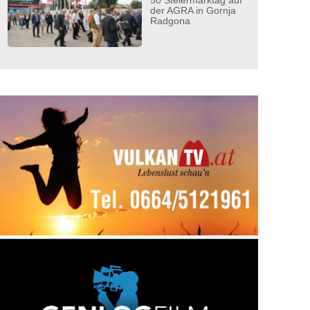
50 Steiermarktag auf
der AGRA in Gornja
Radgona