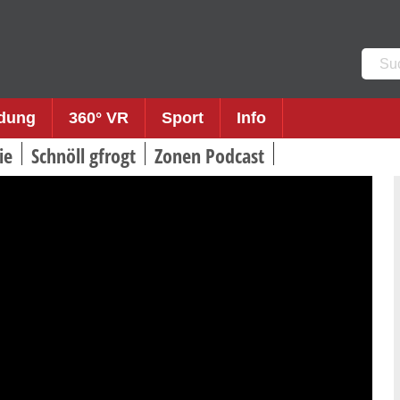
Such
nach:
ldung
360° VR
Sport
Info
ie
Schnöll gfrogt
Zonen Podcast