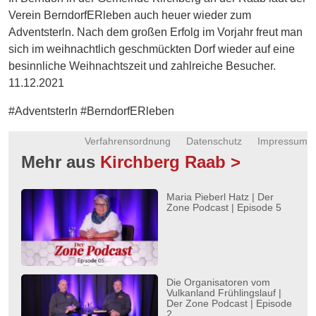
Energie
Verein BerndorfERleben auch heuer wieder zum
Adventsterln. Nach dem großen Erfolg im Vorjahr freut man
Schnöll
sich im weihnachtlich geschmückten Dorf wieder auf eine
gfrogt
besinnliche Weihnachtszeit und zahlreiche Besucher.
11.12.2021
Zonen
Podcast
#Adventsterln #BerndorfERleben
Verfahrensordnung
Datenschutz
Impressum
Mehr aus
Kirchberg Raab >
Maria Pieberl Hatz | Der
Zone Podcast | Episode 5
Die Organisatoren vom
Vulkanland Frühlingslauf |
Der Zone Podcast | Episode
2