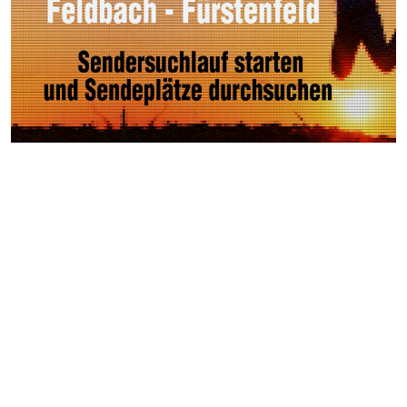
Weitere Videos
Events >
Autocross Nightrace in
Oberrakitsch
45.Thermen- & Vulkanland-
Weintage in Fehring